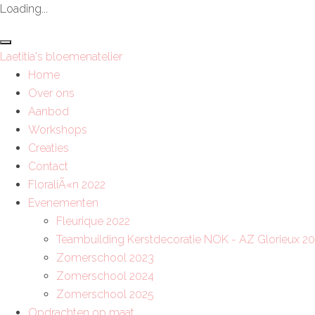
Loading...
Laetitia's bloemenatelier
Home
Over ons
Aanbod
Workshops
Creaties
Contact
FloraliÃ«n 2022
Evenementen
Fleurique 2022
Teambuilding Kerstdecoratie NOK - AZ Glorieux 2
Zomerschool 2023
Zomerschool 2024
Zomerschool 2025
Opdrachten op maat