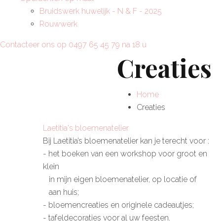
Bruidswerk huwelijk - N & F - 2025
Rouwwerk
Contacteer ons op 0497 65 45 79 na 18 u
Creaties
Home
Creaties
Laetitia's bloemenatelier
Bij Laetitia’s bloemenatelier kan je terecht voor :
- het boeken van een workshop voor groot en
klein
in mijn eigen bloemenatelier, op locatie of
aan huis;
- bloemencreaties en originele cadeautjes;
- tafeldecoraties voor al uw feesten.