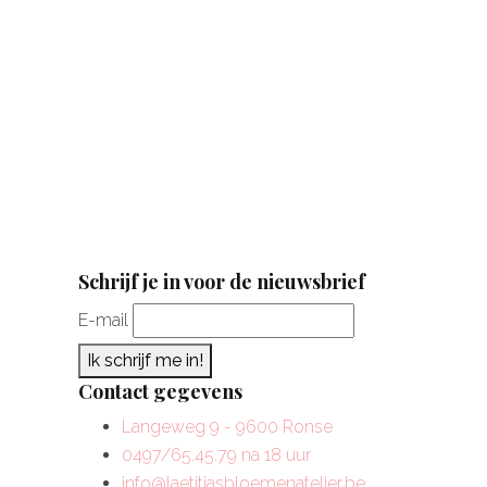
Schrijf je in voor de nieuwsbrief
E-mail
Ik schrijf me in!
Contact gegevens
Langeweg 9 - 9600 Ronse
0497/65.45.79 na 18 uur
info@laetitiasbloemenatelier.be