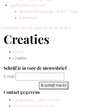
Opdrachten op maat
Bruidswerk huwelijk - N & F - 2025
Rouwwerk
Contacteer ons op 0497 65 45 79 na 18 u
Creaties
Home
Creaties
Schrijf je in voor de nieuwsbrief
E-mail
Ik schrijf me in!
Contact gegevens
Langeweg 9 - 9600 Ronse
0497/65.45.79 na 18 uur